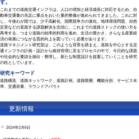
す。
これまでの道路交通インフラは、人口の増加と経済成長に対応するため、自
動車交通量の充足に重点をおいた量的整備が進められてきました。これに対
し、今後わが国では、少子高齢化、国際競争力の激化、地球環境問題、自然
災害などの直面する課題解決を念頭に、これまでの道路ストックの使い方を
再考する、つまり道路の効率的利用を進め、生活の豊かさ、さらなる産業経
済の発展につながる質的向上を図っていく必要があります。
道路マネジメント研究室は、このような背景を踏まえ、道路を中心とする交
通インフラの計画・設計から維持管理に至るプロセスの中で、今日的な課題
や社会的な要請を抽出・整理し、新たな制度設計を提案していくことを研究
の柱としています。
研究キーワード
道路構造、道路ネットワーク、道路計画、道路階層、機能分担、サービス水
準、交通容量、ラウンドアバウト
更新情報
2024年2月6日